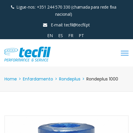
Ligue-nos: +351 244 570 330 (chamada para rede fixa
nacional)
E-mail: tecfil@tecfil.pt
EN
ES
FR
PT
Home
>
Enfardamento
>
Rondeplus
>
Rondeplus 1000