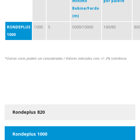
mínimo
por palete
Bobine/Fardo
(m)
RONDEPLUS
1000
5
5000/10000
160/80
80
1000
*Outras cores podem ser consideradas / Valores indicados com +/- 2% tolerância.
Rondeplus 820
Rondeplus 1000