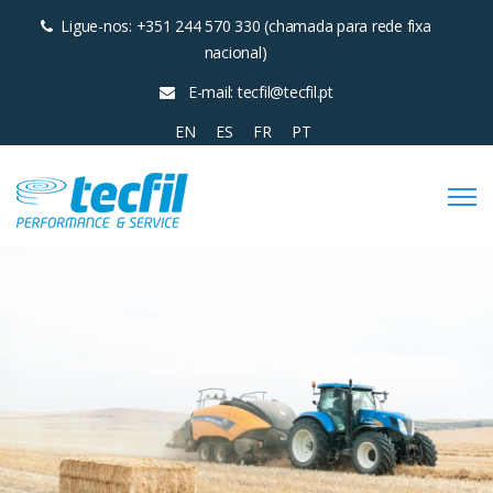
Ligue-nos: +351 244 570 330 (chamada para rede fixa
nacional)
E-mail: tecfil@tecfil.pt
EN
ES
FR
PT